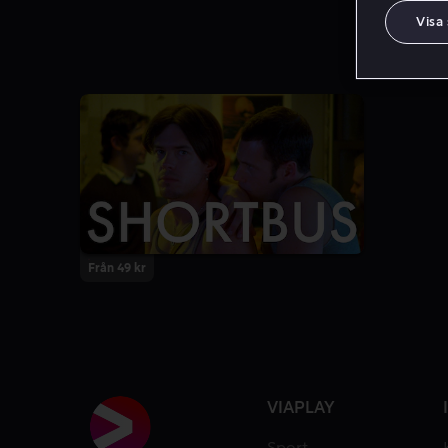
Visa
Från 49 kr
VIAPLAY