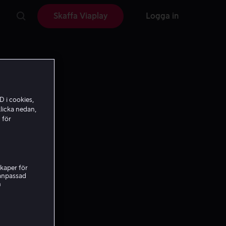
Skaffa Viaplay
Logga in
D i cookies,
licka nedan,
 för
kaper för
nanpassad
h