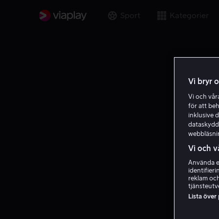
Sport
Kategorier
Vi bryr 
Vi och vå
för att be
inklusive d
dataskydds
webbläsni
Vi och v
Använda ex
identifier
reklam och
tjänsteutv
Lista över