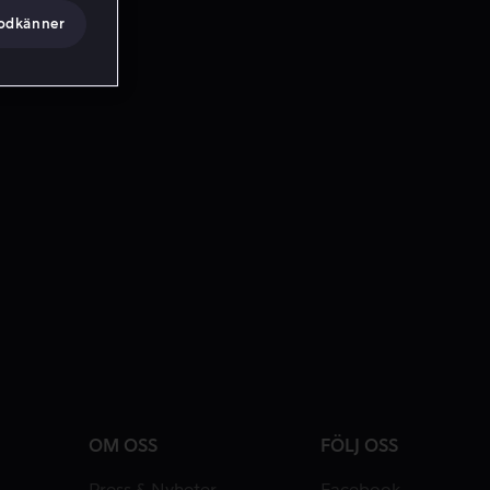
godkänner
OM OSS
FÖLJ OSS