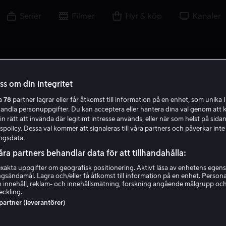
Serier
Filmer
Hyr & köp
Kanaler
oss om din integritet
ra
78
partner lagrar eller får åtkomst till information på en enhet, som unika I
L B
handla personuppgifter. Du kan acceptera eller hantera dina val genom att k
in rätt att invända där legitimt intresse används, eller när som helst på sidan
policy. Dessa val kommer att signaleras till våra partners och påverkar inte
ngsdata.
åra partners behandlar data för att tillhandahålla:
akta uppgifter om geografisk positionering. Aktivt läsa av enhetens egens
ingsändamål. Lagra och/eller få åtkomst till information på en enhet. Perso
Lindsay Beamish
 innehåll, reklam- och innehållsmätning, forskning angående målgrupp oc
eckling.
 partner (leverantörer)
Skådespelare