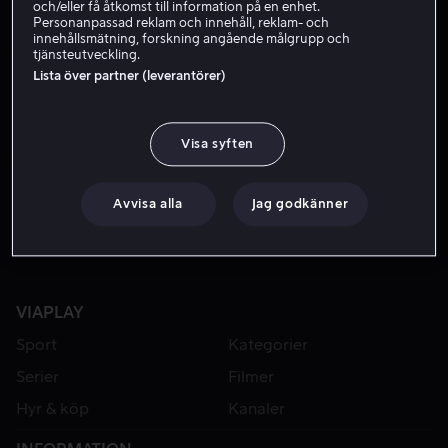
och/eller få åtkomst till information på en enhet.
Personanpassad reklam och innehåll, reklam- och
innehållsmätning, forskning angående målgrupp och
tjänsteutveckling.
Lista över partner (leverantörer)
Visa syften
Hyr 49 kr
Avvisa alla
Jag godkänner
VIAPLAY
Sport
Kategorier
Serier
Filmer
Hyr & köp
Kanaler