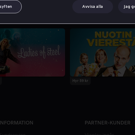
 syften
Avvisa alla
Jag 
Hyr 59 kr
INFORMATION
PARTNER-KUNDER