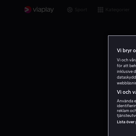
Sport
Kategorier
Vi bryr 
Vi och vå
för att be
inklusive d
dataskydds
webbläsni
Vi och v
Använda ex
identifier
reklam och
tjänsteutv
Lista över