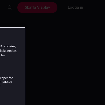
Skaffa Viaplay
Logga in
D i cookies,
licka nedan,
 för
kaper för
nanpassad
h