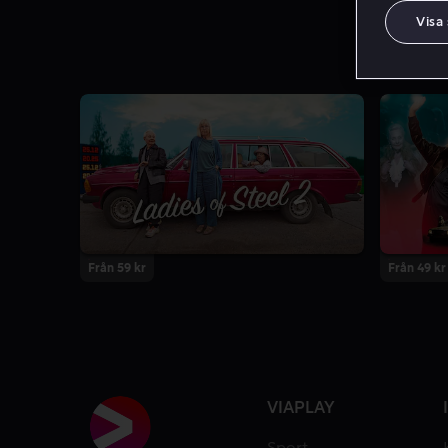
Visa
Från 59 kr
Från 49 kr
VIAPLAY