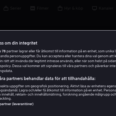
Serier
Filmer
Hyr & köp
Kanaler
oss om din integritet
ra
78
partner lagrar eller får åtkomst till information på en enhet, som unika I
L U
handla personuppgifter. Du kan acceptera eller hantera dina val genom att k
in rätt att invända där legitimt intresse används, eller när som helst på sidan
policy. Dessa val kommer att signaleras till våra partners och påverkar inte
ngsdata.
åra partners behandlar data för att tillhandahålla:
akta uppgifter om geografisk positionering. Aktivt läsa av enhetens egens
ingsändamål. Lagra och/eller få åtkomst till information på en enhet. Perso
Leena Uotila
 innehåll, reklam- och innehållsmätning, forskning angående målgrupp oc
eckling.
 partner (leverantörer)
Skådespelare