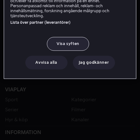
och/eller få åtkomst till information på en enhet.
Personanpassad reklam och innehåll, reklam- och
innehållsmätning, forskning angående målgrupp och
tjänsteutveckling.
Lista över partner (leverantörer)
Visa syften
Avvisa alla
Jag godkänner
VIAPLAY
Sport
Kategorier
Serier
Filmer
Hyr & köp
Kanaler
INFORMATION