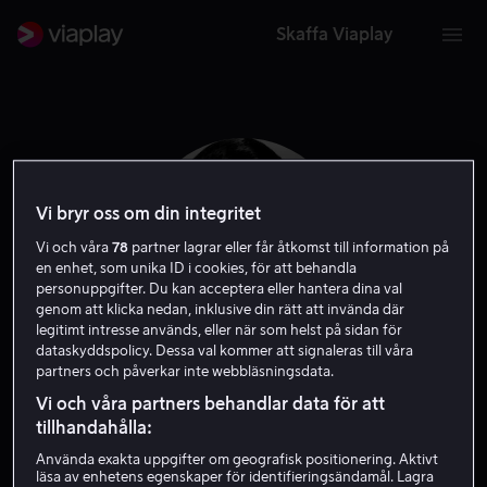
Skaffa Viaplay
Vi bryr oss om din integritet
Vi och våra
78
partner lagrar eller får åtkomst till information på
en enhet, som unika ID i cookies, för att behandla
personuppgifter. Du kan acceptera eller hantera dina val
genom att klicka nedan, inklusive din rätt att invända där
legitimt intresse används, eller när som helst på sidan för
dataskyddspolicy. Dessa val kommer att signaleras till våra
partners och påverkar inte webbläsningsdata.
Laurence Olivier
Vi och våra partners behandlar data för att
tillhandahålla:
Skådespelare
Regissör
Exekutiv producent
Använda exakta uppgifter om geografisk positionering. Aktivt
läsa av enhetens egenskaper för identifieringsändamål. Lagra