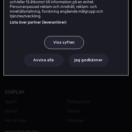
och/eller få åtkomst till information på en enhet.
Personanpassad reklam och innehåll, reklam- och
innehållsmätning, forskning angående målgrupp och
tjänsteutveckling.
Lista över partner (leverantörer)
Visa syften
Från 49 kr
Från 49 kr
Avvisa alla
Jag godkänner
VIAPLAY
Sport
Kategorier
Serier
Filmer
Hyr & köp
Kanaler