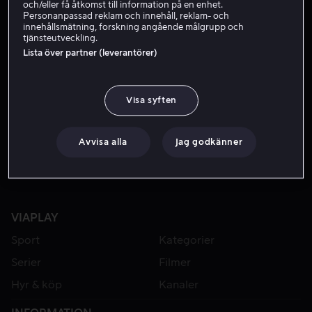
och/eller få åtkomst till information på en enhet.
Personanpassad reklam och innehåll, reklam- och
innehållsmätning, forskning angående målgrupp och
tjänsteutveckling.
Lista över partner (leverantörer)
Visa syften
Från 49 kr
Från 49 kr
Avvisa alla
Jag godkänner
VIAPLAY
Sport
Kategorier
Serier
Filmer
Hyr & köp
Kanaler