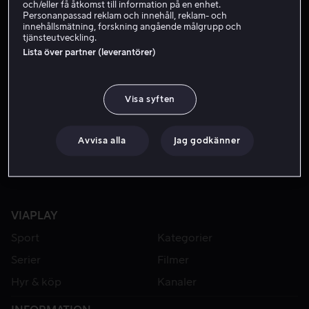
och/eller få åtkomst till information på en enhet.
Personanpassad reklam och innehåll, reklam- och
innehållsmätning, forskning angående målgrupp och
tjänsteutveckling.
Lista över partner (leverantörer)
Visa syften
Från 49 kr
Avvisa alla
Jag godkänner
VIAPLAY
Sport
Kategorier
Serier
Filmer
Hyr & köp
Kanaler