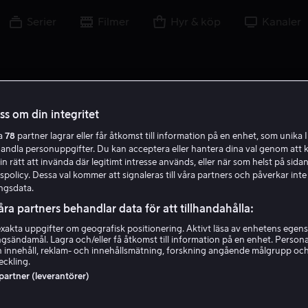
Serier
Filmer
Hyr & köp
Kanaler
oss om din integritet
ra
78
partner lagrar eller får åtkomst till information på en enhet, som unika I
handla personuppgifter. Du kan acceptera eller hantera dina val genom att k
in rätt att invända där legitimt intresse används, eller när som helst på sidan
policy. Dessa val kommer att signaleras till våra partners och påverkar inte
ngsdata.
åra partners behandlar data för att tillhandahålla:
akta uppgifter om geografisk positionering. Aktivt läsa av enhetens egens
ingsändamål. Lagra och/eller få åtkomst till information på en enhet. Perso
Koldo Serra
 innehåll, reklam- och innehållsmätning, forskning angående målgrupp oc
eckling.
 partner (leverantörer)
Regissör