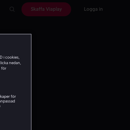
Skaffa Viaplay
Logga in
D i cookies,
licka nedan,
 för
kaper för
nanpassad
h