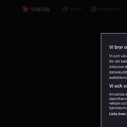
Sport
Kategorier
Vi bryr 
Vi och vå
för att be
inklusive d
dataskydds
webbläsni
Vi och v
Använda ex
identifier
reklam och
tjänsteutv
Lista över