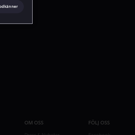
godkänner
OM OSS
FÖLJ OSS