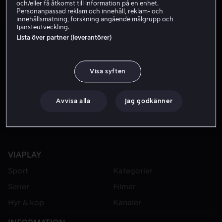
och/eller få åtkomst till information på en enhet.
Personanpassad reklam och innehåll, reklam- och
innehållsmätning, forskning angående målgrupp och
tjänsteutveckling.
Lista över partner (leverantörer)
Visa syften
Rea
Bara hos oss
Avvisa alla
Jag godkänner
VIAPLAY
Sport
Kategorier
Serier
Filmer
Hyr & köp
Kanaler