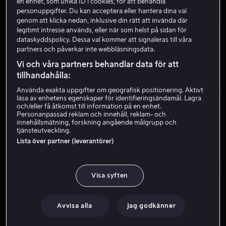
en enhet, som unika ID i cookies, för att behandla
personuppgifter. Du kan acceptera eller hantera dina val
genom att klicka nedan, inklusive din rätt att invända där
legitimt intresse används, eller när som helst på sidan för
dataskyddspolicy. Dessa val kommer att signaleras till våra
partners och påverkar inte webbläsningsdata.
Vi och våra partners behandlar data för att
tillhandahålla:
Från 49 kr
Använda exakta uppgifter om geografisk positionering. Aktivt
läsa av enhetens egenskaper för identifieringsändamål. Lagra
och/eller få åtkomst till information på en enhet.
Personanpassad reklam och innehåll, reklam- och
innehållsmätning, forskning angående målgrupp och
tjänsteutveckling.
Lista över partner (leverantörer)
Från 49 kr
Visa syften
Avvisa alla
Jag godkänner