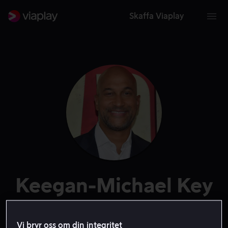
Skaffa Viaplay
Keegan-Michael Key
Röst
Skådespelare
Gäst
Producent
Vi bryr oss om din integritet