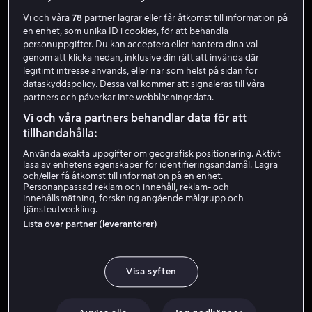
Vi och våra
78
partner lagrar eller får åtkomst till information på
en enhet, som unika ID i cookies, för att behandla
personuppgifter. Du kan acceptera eller hantera dina val
genom att klicka nedan, inklusive din rätt att invända där
legitimt intresse används, eller när som helst på sidan för
dataskyddspolicy. Dessa val kommer att signaleras till våra
partners och påverkar inte webbläsningsdata.
Vi och våra partners behandlar data för att
Rea
Från 49 kr
tillhandahålla:
Använda exakta uppgifter om geografisk positionering. Aktivt
läsa av enhetens egenskaper för identifieringsändamål. Lagra
och/eller få åtkomst till information på en enhet.
Personanpassad reklam och innehåll, reklam- och
innehållsmätning, forskning angående målgrupp och
tjänsteutveckling.
Lista över partner (leverantörer)
Rea
Från 49 kr
Visa syften