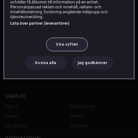
och/eller få åtkomst till information på en enhet.
Personanpassad reklam och innehåll, reklam- och
innehållsmätning, forskning angående målgrupp och
tjänsteutveckling.
Lista över partner (leverantörer)
Visa syften
Från 49 kr
Avvisa alla
Jag godkänner
VIAPLAY
Sport
Kategorier
Serier
Filmer
Hyr & köp
Kanaler