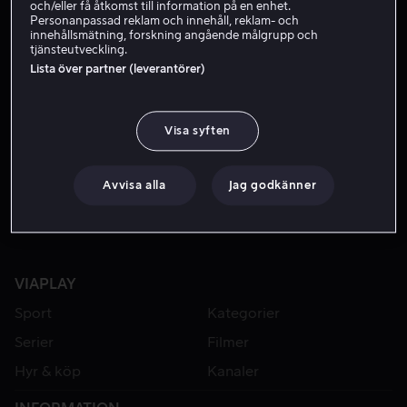
och/eller få åtkomst till information på en enhet.
Personanpassad reklam och innehåll, reklam- och
innehållsmätning, forskning angående målgrupp och
tjänsteutveckling.
Lista över partner (leverantörer)
Visa syften
Från 49 kr
Avvisa alla
Jag godkänner
VIAPLAY
Sport
Kategorier
Serier
Filmer
Hyr & köp
Kanaler