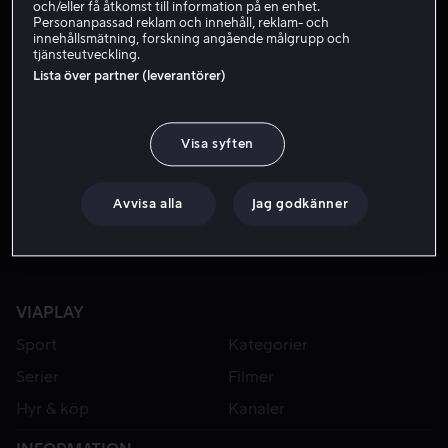
och/eller få åtkomst till information på en enhet.
Personanpassad reklam och innehåll, reklam- och
innehållsmätning, forskning angående målgrupp och
tjänsteutveckling.
Lista över partner (leverantörer)
Visa syften
Från 49 kr
Avvisa alla
Jag godkänner
VIAPLAY
Sport
Kategorier
Serier
Filmer
Hyr & köp
Kanaler