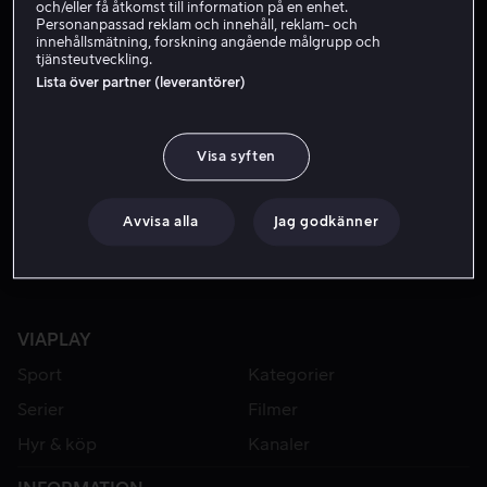
och/eller få åtkomst till information på en enhet.
Personanpassad reklam och innehåll, reklam- och
innehållsmätning, forskning angående målgrupp och
tjänsteutveckling.
Lista över partner (leverantörer)
Visa syften
Från 49 kr
Hyr 49 kr
Avvisa alla
Jag godkänner
VIAPLAY
Sport
Kategorier
Serier
Filmer
Hyr & köp
Kanaler