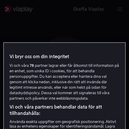
Skaffa Viaplay
Vi bryr oss om din integritet
J P
Vi och våra
78
partner lagrar eller får åtkomst till information på
en enhet, som unika ID i cookies, för att behandla
personuppgifter. Du kan acceptera eller hantera dina val
genom att klicka nedan, inklusive din rätt att invända där
legitimt intresse används, eller när som helst på sidan för
dataskyddspolicy. Dessa val kommer att signaleras till våra
partners och påverkar inte webbläsningsdata.
Jonathan Peacy
Vi och våra partners behandlar data för att
tillhandahålla:
Skådespelare
Använda exakta uppgifter om geografisk positionering. Aktivt
läsa av enhetens egenskaper för identifieringsändamål. Lagra