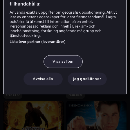
tillhandahålla:
Använda exakta uppgifter om geografisk positionering. Aktivt
läsa av enhetens egenskaper för identifieringsändamål. Lagra
och/eller få åtkomst till information på en enhet.
Personanpassad reklam och innehåll, reklam- och
innehållsmätning, forskning angående målgrupp och
tjänsteutveckling.
Lista över partner (leverantörer)
Från 49 kr
Hyr 49 kr
Visa syften
Avvisa alla
Jag godkänner
Från 55 kr
Från 55 kr