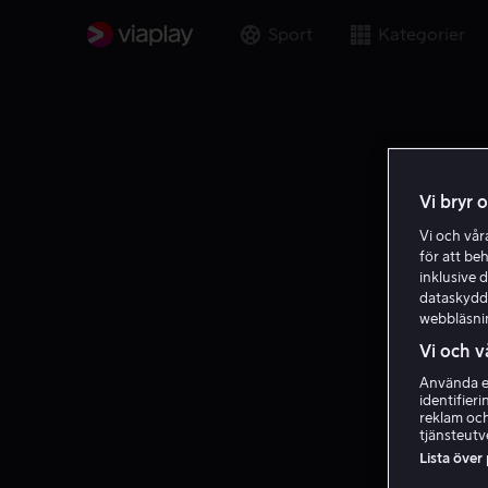
Sport
Kategorier
Vi bryr 
Vi och vå
för att be
inklusive d
dataskydds
webbläsni
Vi och v
Använda ex
identifier
reklam och
tjänsteutv
Lista över