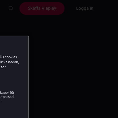
Skaffa Viaplay
Logga in
D i cookies,
licka nedan,
 för
kaper för
nanpassad
h