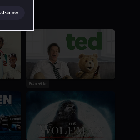
godkänner
Från 49 kr