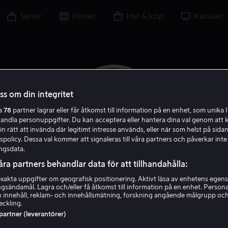
Serier
Filmer
Hyr & köp
Kanaler
oss om din integritet
ra
78
partner lagrar eller får åtkomst till information på en enhet, som unika I
handla personuppgifter. Du kan acceptera eller hantera dina val genom att k
in rätt att invända där legitimt intresse används, eller när som helst på sidan
policy. Dessa val kommer att signaleras till våra partners och påverkar inte
ngsdata.
åra partners behandlar data för att tillhandahålla:
akta uppgifter om geografisk positionering. Aktivt läsa av enhetens egens
Jon Mone
ingsändamål. Lagra och/eller få åtkomst till information på en enhet. Perso
 innehåll, reklam- och innehållsmätning, forskning angående målgrupp oc
eckling.
Exekutiv producent
Producent
Skådespelare
 partner (leverantörer)