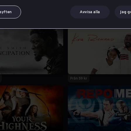
 syften
Avvisa alla
Jag 
Från 59 kr