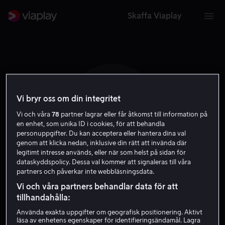
Skaffa Viaplay
Vi bryr oss om din integritet
J T
Vi och våra
78
partner lagrar eller får åtkomst till information på
en enhet, som unika ID i cookies, för att behandla
personuppgifter. Du kan acceptera eller hantera dina val
genom att klicka nedan, inklusive din rätt att invända där
legitimt intresse används, eller när som helst på sidan för
dataskyddspolicy. Dessa val kommer att signaleras till våra
partners och påverkar inte webbläsningsdata.
John Tornblad
Vi och våra partners behandlar data för att
tillhandahålla:
Regissör
Använda exakta uppgifter om geografisk positionering. Aktivt
läsa av enhetens egenskaper för identifieringsändamål. Lagra