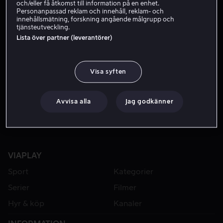
och/eller få åtkomst till information på en enhet.
Personanpassad reklam och innehåll, reklam- och
innehållsmätning, forskning angående målgrupp och
tjänsteutveckling.
Lista över partner (leverantörer)
Visa syften
Från 49 kr
Avvisa alla
Jag godkänner
VIAPLAY
Sport
Kategorier
Serier
Filmer
Hyr & köp
Kanaler