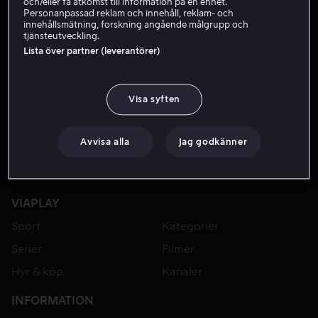
och/eller få åtkomst till information på en enhet.
Personanpassad reklam och innehåll, reklam- och
innehållsmätning, forskning angående målgrupp och
tjänsteutveckling.
Lista över partner (leverantörer)
Visa syften
Avvisa alla
Jag godkänner
VIAPLAY
Sport
Kategorier
Serier
Filmer
Hyr & köp
Kanaler
INFORMATION