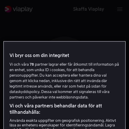
Skaffa Viaplay
Vi bryr oss om din integritet
J N
Vi och våra
78
partner lagrar eller får åtkomst till information på
en enhet, som unika ID i cookies, för att behandla
personuppgifter. Du kan acceptera eller hantera dina val
genom att klicka nedan, inklusive din rätt att invända där
legitimt intresse används, eller när som helst på sidan för
dataskyddspolicy. Dessa val kommer att signaleras till våra
partners och påverkar inte webbläsningsdata.
John Nielsen
Vi och våra partners behandlar data för att
tillhandahålla:
Skådespelare
Använda exakta uppgifter om geografisk positionering. Aktivt
läsa av enhetens egenskaper för identifieringsändamål. Lagra