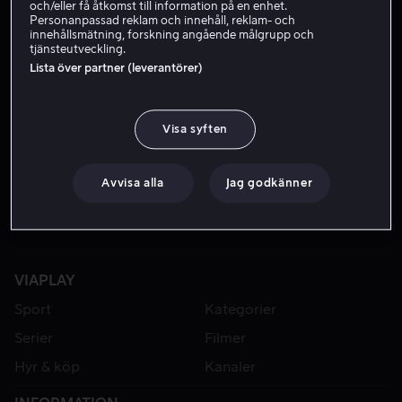
och/eller få åtkomst till information på en enhet.
Personanpassad reklam och innehåll, reklam- och
innehållsmätning, forskning angående målgrupp och
tjänsteutveckling.
Lista över partner (leverantörer)
Visa syften
Från 49 kr
Avvisa alla
Jag godkänner
VIAPLAY
Sport
Kategorier
Serier
Filmer
Hyr & köp
Kanaler