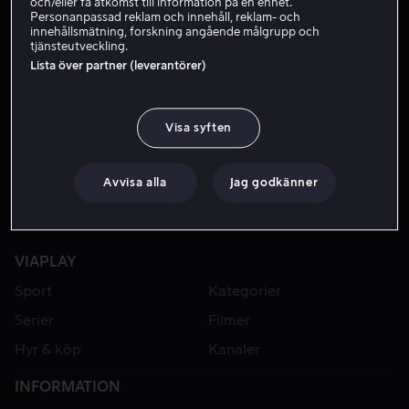
och/eller få åtkomst till information på en enhet.
Personanpassad reklam och innehåll, reklam- och
innehållsmätning, forskning angående målgrupp och
tjänsteutveckling.
Lista över partner (leverantörer)
Visa syften
Avvisa alla
Jag godkänner
VIAPLAY
Sport
Kategorier
Serier
Filmer
Hyr & köp
Kanaler
INFORMATION