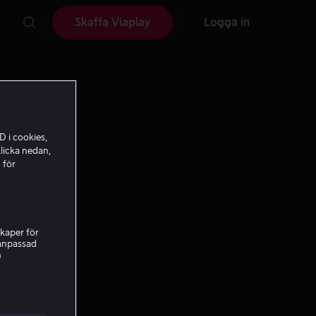
Skaffa Viaplay
Logga in
D i cookies,
licka nedan,
 för
kaper för
nanpassad
h