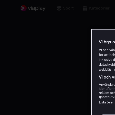
Sport
Kategorier
Vi bryr 
Vi och vå
för att be
inklusive d
dataskydds
webbläsni
Vi och v
Använda ex
identifier
reklam och
tjänsteutv
Lista över