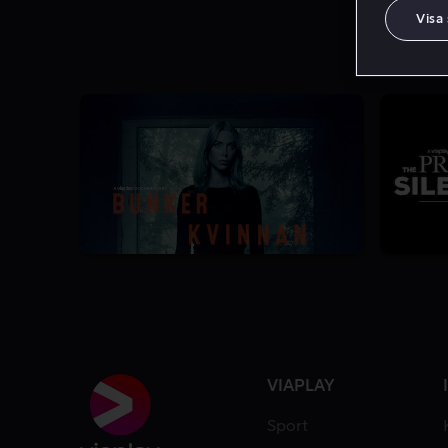
Visa
1 Säsong
7.8
VIAPLAY
Sport