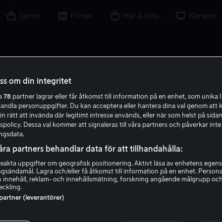
Serier
Filmer
Hyr & köp
Kanaler
oss om din integritet
ra
78
partner lagrar eller får åtkomst till information på en enhet, som unika I
handla personuppgifter. Du kan acceptera eller hantera dina val genom att k
J K
in rätt att invända där legitimt intresse används, eller när som helst på sidan
policy. Dessa val kommer att signaleras till våra partners och påverkar inte
ngsdata.
åra partners behandlar data för att tillhandahålla:
akta uppgifter om geografisk positionering. Aktivt läsa av enhetens egens
ingsändamål. Lagra och/eller få åtkomst till information på en enhet. Perso
Joel Karsberg
 innehåll, reklam- och innehållsmätning, forskning angående målgrupp oc
eckling.
 partner (leverantörer)
Regissör
Exekutiv producent
Skapare