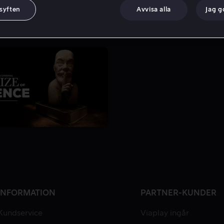
 syften
Avvisa alla
Jag 
1 Säsong
INFORMATION
PARTNER-KUNDER
Kundservice
Viaplay ingår