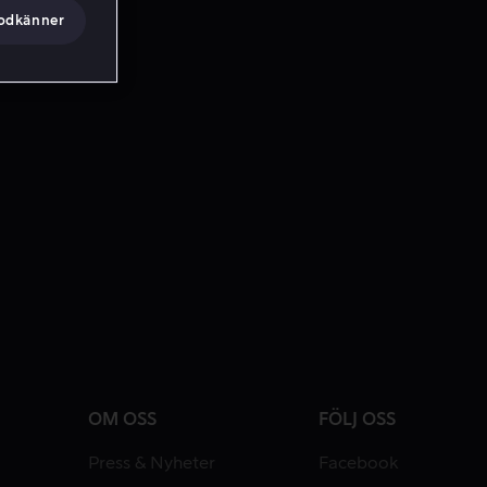
godkänner
OM OSS
FÖLJ OSS
Press & Nyheter
Facebook