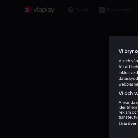
Sport
Kategorier
Vi bryr 
Vi och vå
för att be
inklusive d
dataskydds
webbläsni
Vi och v
Använda ex
identifier
reklam och
tjänsteutv
Lista över