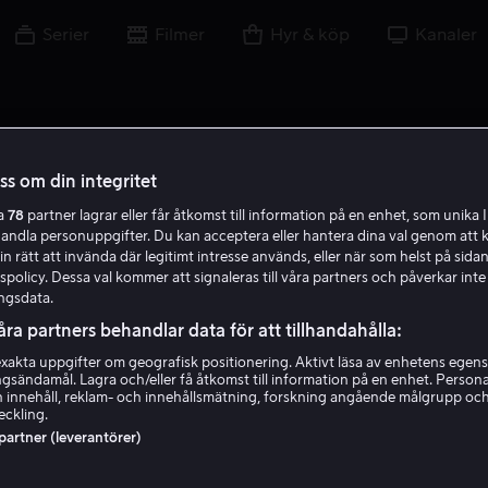
Serier
Filmer
Hyr & köp
Kanaler
oss om din integritet
ra
78
partner lagrar eller får åtkomst till information på en enhet, som unika I
J S
handla personuppgifter. Du kan acceptera eller hantera dina val genom att k
in rätt att invända där legitimt intresse används, eller när som helst på sidan
policy. Dessa val kommer att signaleras till våra partners och påverkar inte
ngsdata.
åra partners behandlar data för att tillhandahålla:
akta uppgifter om geografisk positionering. Aktivt läsa av enhetens egens
ingsändamål. Lagra och/eller få åtkomst till information på en enhet. Perso
Joe Sichta
 innehåll, reklam- och innehållsmätning, forskning angående målgrupp oc
eckling.
 partner (leverantörer)
Producent
Skribent
Regissör