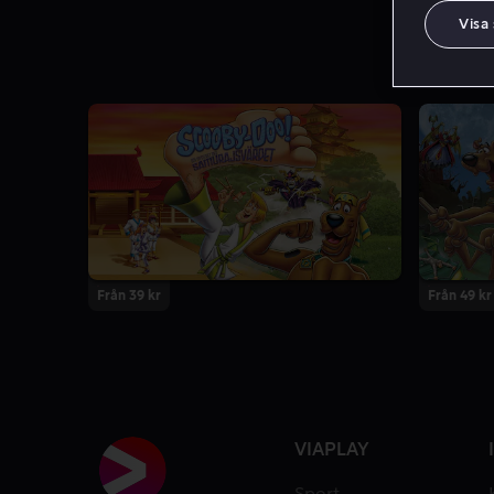
Visa
Från 39 kr
Från 49 kr
VIAPLAY