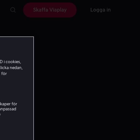
Skaffa Viaplay
Logga in
D i cookies,
licka nedan,
 för
kaper för
nanpassad
h