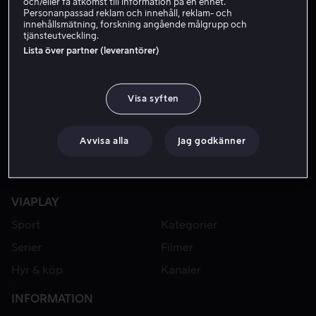
och/eller få åtkomst till information på en enhet.
Personanpassad reklam och innehåll, reklam- och
innehållsmätning, forskning angående målgrupp och
tjänsteutveckling.
FRÅN 49 KR
HYR 49 KR
Lista över partner (leverantörer)
Visa syften
Avvisa alla
Jag godkänner
VIAPLAY
Sport
Kategorier
Serier
Filmer
Hyr & köp
Kanaler
INFORMATION