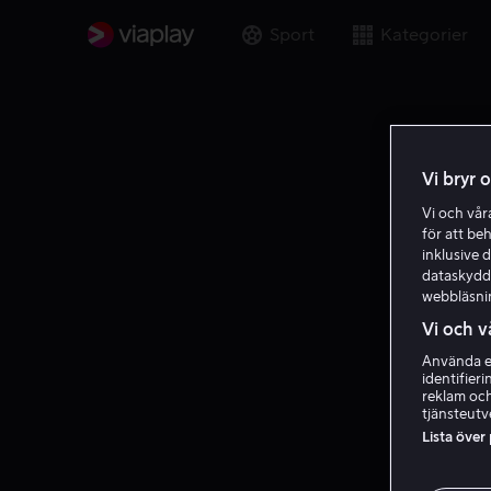
Sport
Kategorier
Vi bryr 
Vi och vå
för att be
inklusive d
dataskydds
webbläsni
Vi och v
Använda ex
identifier
reklam och
tjänsteutv
Lista över