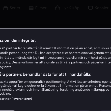
Serier
Filmer
Hyr & köp
Kanaler
oss om din integritet
ra
78
partner lagrar eller får åtkomst till information på en enhet, som unika I
handla personuppgifter. Du kan acceptera eller hantera dina val genom att k
in rätt att invända där legitimt intresse används, eller när som helst på sidan
policy. Dessa val kommer att signaleras till våra partners och påverkar inte
ngsdata.
åra partners behandlar data för att tillhandahålla:
akta uppgifter om geografisk positionering. Aktivt läsa av enhetens egens
ingsändamål. Lagra och/eller få åtkomst till information på en enhet. Perso
Jillian Michaels
 innehåll, reklam- och innehållsmätning, forskning angående målgrupp oc
eckling.
 partner (leverantörer)
Röst