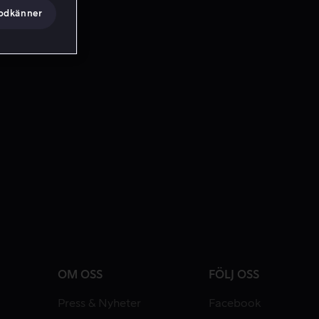
godkänner
OM OSS
FÖLJ OSS
Press & Nyheter
Facebook