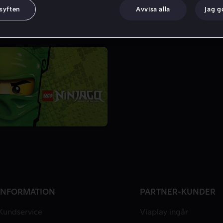
 syften
Avvisa alla
Jag 
5 Säsonger
INFORMATION
PARTNER-KUNDER
Kundservice
Viaplay ingår