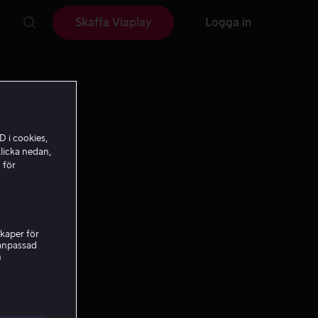
Skaffa Viaplay
Logga in
D i cookies,
licka nedan,
 för
kaper för
nanpassad
h