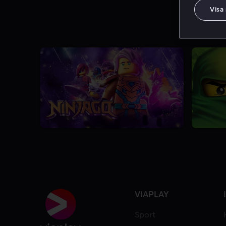
Visa
8.0
4 Säsonger
7.8
VIAPLAY
Sport