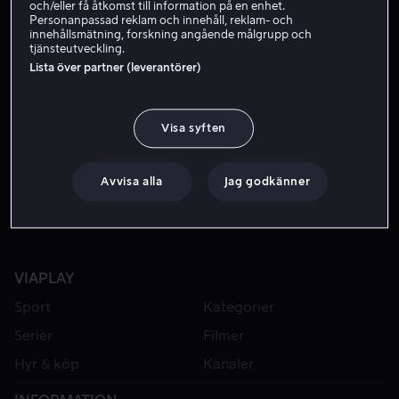
och/eller få åtkomst till information på en enhet.
Personanpassad reklam och innehåll, reklam- och
innehållsmätning, forskning angående målgrupp och
tjänsteutveckling.
Lista över partner (leverantörer)
Visa syften
Från 49 kr
Från 49 kr
Avvisa alla
Jag godkänner
VIAPLAY
Sport
Kategorier
Serier
Filmer
Hyr & köp
Kanaler