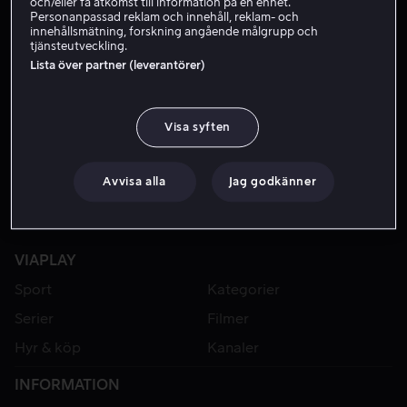
och/eller få åtkomst till information på en enhet.
Personanpassad reklam och innehåll, reklam- och
innehållsmätning, forskning angående målgrupp och
tjänsteutveckling.
Lista över partner (leverantörer)
Visa syften
Avvisa alla
Jag godkänner
VIAPLAY
Sport
Kategorier
Serier
Filmer
Hyr & köp
Kanaler
INFORMATION