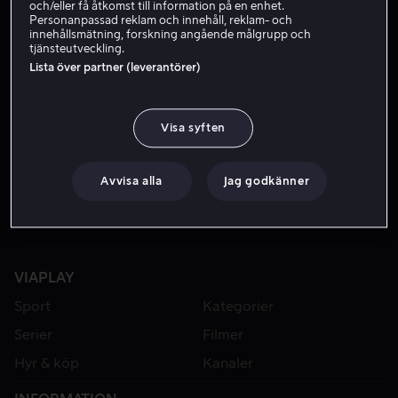
och/eller få åtkomst till information på en enhet.
Personanpassad reklam och innehåll, reklam- och
innehållsmätning, forskning angående målgrupp och
tjänsteutveckling.
Lista över partner (leverantörer)
Visa syften
Från 49 kr
Från 49 kr
Avvisa alla
Jag godkänner
VIAPLAY
Sport
Kategorier
Serier
Filmer
Hyr & köp
Kanaler