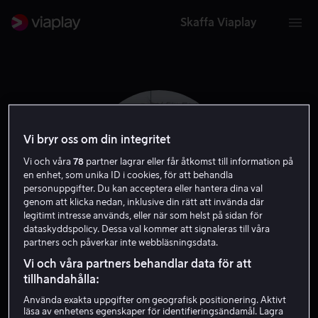
Skaffa Viaplay
Vi bryr oss om din integritet
Vi och våra
78
partner lagrar eller får åtkomst till information på
en enhet, som unika ID i cookies, för att behandla
personuppgifter. Du kan acceptera eller hantera dina val
genom att klicka nedan, inklusive din rätt att invända där
legitimt intresse används, eller när som helst på sidan för
dataskyddspolicy. Dessa val kommer att signaleras till våra
partners och påverkar inte webbläsningsdata.
Jeff Wolfe
Vi och våra partners behandlar data för att
tillhandahålla:
Regissör
Producent
Skådespelare
Använda exakta uppgifter om geografisk positionering. Aktivt
läsa av enhetens egenskaper för identifieringsändamål. Lagra