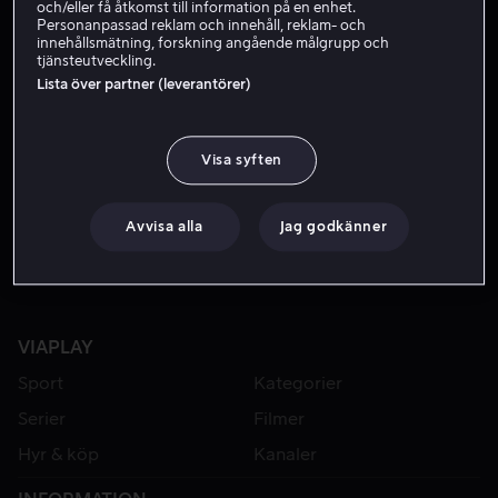
och/eller få åtkomst till information på en enhet.
Personanpassad reklam och innehåll, reklam- och
innehållsmätning, forskning angående målgrupp och
tjänsteutveckling.
Lista över partner (leverantörer)
Visa syften
Hyr 59 kr
Avvisa alla
Jag godkänner
VIAPLAY
Sport
Kategorier
Serier
Filmer
Hyr & köp
Kanaler