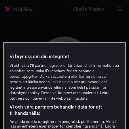
Skaffa Viaplay
Vi bryr oss om din integritet
Vi och våra
78
partner lagrar eller får åtkomst till information på
en enhet, som unika ID i cookies, för att behandla
personuppgifter. Du kan acceptera eller hantera dina val
genom att klicka nedan, inklusive din rätt att invända där
legitimt intresse används, eller när som helst på sidan för
dataskyddspolicy. Dessa val kommer att signaleras till våra
partners och påverkar inte webbläsningsdata.
Jean Renoir
Vi och våra partners behandlar data för att
tillhandahålla:
Skribent
Skådespelare
Regissör
Använda exakta uppgifter om geografisk positionering. Aktivt
läsa av enhetens egenskaper för identifieringsändamål. Lagra