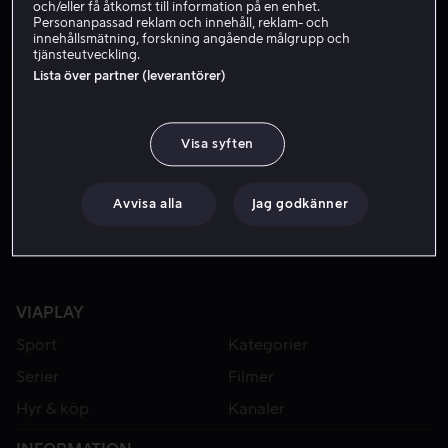
och/eller få åtkomst till information på en enhet.
Personanpassad reklam och innehåll, reklam- och
innehållsmätning, forskning angående målgrupp och
tjänsteutveckling.
Lista över partner (leverantörer)
Visa syften
Från 49 kr
Avvisa alla
Jag godkänner
VIAPLAY
Sport
Kategorier
Serier
Filmer
Hyr & köp
Kanaler