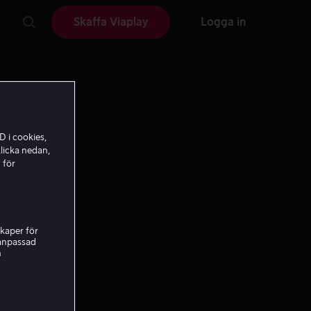
Skaffa Viaplay
Logga in
D i cookies,
licka nedan,
 för
kaper för
nanpassad
h