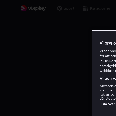
Sport
Kategorier
Vi bryr 
Vi och vå
för att be
inklusive d
dataskydds
webbläsni
Vi och v
Använda ex
identifier
reklam och
tjänsteutv
Lista över