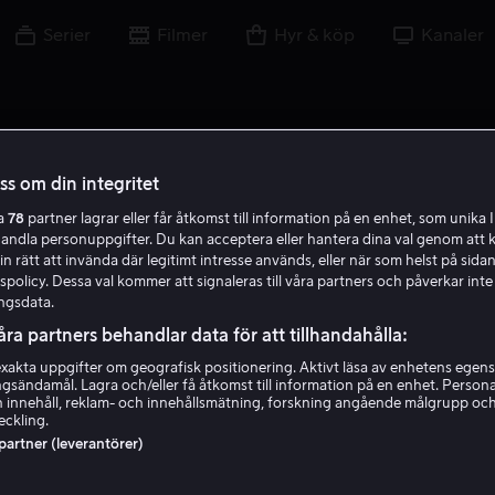
Serier
Filmer
Hyr & köp
Kanaler
oss om din integritet
ra
78
partner lagrar eller får åtkomst till information på en enhet, som unika I
handla personuppgifter. Du kan acceptera eller hantera dina val genom att k
in rätt att invända där legitimt intresse används, eller när som helst på sidan
policy. Dessa val kommer att signaleras till våra partners och påverkar inte
ngsdata.
åra partners behandlar data för att tillhandahålla:
akta uppgifter om geografisk positionering. Aktivt läsa av enhetens egens
ingsändamål. Lagra och/eller få åtkomst till information på en enhet. Perso
Jean-Francois Richet
 innehåll, reklam- och innehållsmätning, forskning angående målgrupp oc
eckling.
 partner (leverantörer)
Regissör