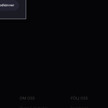
godkänner
OM OSS
FÖLJ OSS