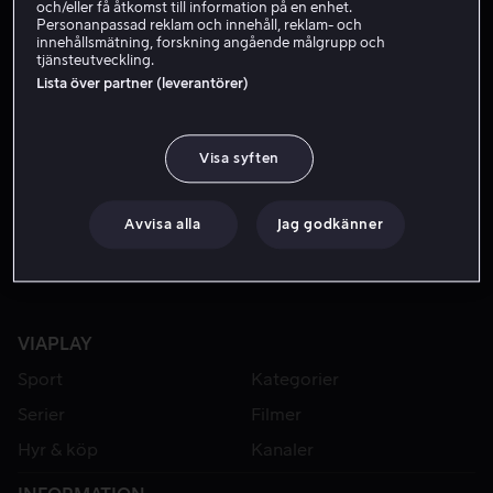
och/eller få åtkomst till information på en enhet.
Personanpassad reklam och innehåll, reklam- och
innehållsmätning, forskning angående målgrupp och
tjänsteutveckling.
Lista över partner (leverantörer)
Visa syften
Från 49 kr
Avvisa alla
Jag godkänner
VIAPLAY
Sport
Kategorier
Serier
Filmer
Hyr & köp
Kanaler