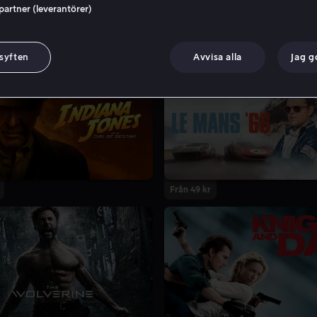
 partner (leverantörer)
 syften
Avvisa alla
Jag 
Från 49 kr