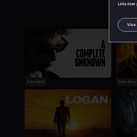
Lista över
Visa
Från 55 kr
Från 59 kr