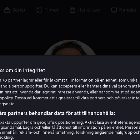
Serier
Filmer
Hyr & köp
Kanaler
oss om din integritet
ra
78
partner lagrar eller får åtkomst till information på en enhet, som unika I
handla personuppgifter. Du kan acceptera eller hantera dina val genom att k
in rätt att invända där legitimt intresse används, eller när som helst på sidan
policy. Dessa val kommer att signaleras till våra partners och påverkar inte
ngsdata.
James Mangold
åra partners behandlar data för att tillhandahålla:
akta uppgifter om geografisk positionering. Aktivt läsa av enhetens egens
ingsändamål. Lagra och/eller få åtkomst till information på en enhet. Perso
oducent
Regissör
Skribent
Exekutiv producent
Skådespel
 innehåll, reklam- och innehållsmätning, forskning angående målgrupp oc
eckling.