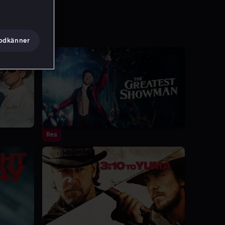
godkänner
Rea