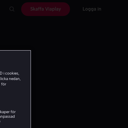
Skaffa Viaplay
Logga in
D i cookies,
licka nedan,
 för
kaper för
nanpassad
are
h