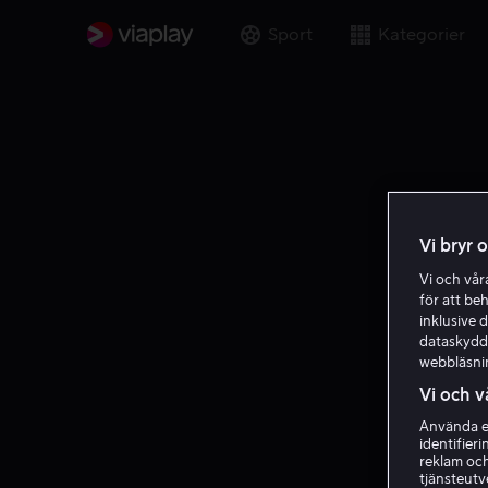
Sport
Kategorier
Vi bryr 
Vi och vå
för att be
inklusive d
dataskydds
webbläsni
Vi och v
Använda ex
identifier
Pr
reklam och
tjänsteutv