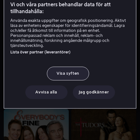
Vi och våra partners behandlar data för att
tillhandahålla:
Använda exakta uppgifter om geografisk positionering. Aktivt
läsa av enhetens egenskaper för identifieringsändamål. Lagra
och/eller få åtkomst till information på en enhet.
Personanpassad reklam och innehåll, reklam- och
innehållsmätning, forskning angående målgrupp och
tjänsteutveckling.
Lista över partner (leverantörer)
Från 49 kr
Från 49 kr
Visa syften
Avvisa alla
Jag godkänner
Från 55 kr
Från 55 kr