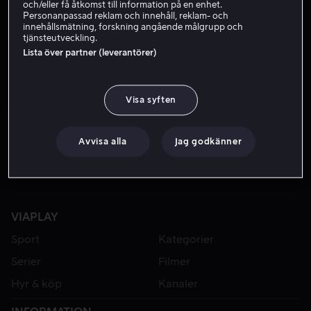
och/eller få åtkomst till information på en enhet.
Personanpassad reklam och innehåll, reklam- och
innehållsmätning, forskning angående målgrupp och
tjänsteutveckling.
Lista över partner (leverantörer)
Visa syften
Från 49 kr
Avvisa alla
Jag godkänner
VIAPLAY
Sport
Kategorier
Serier
Filmer
Hyr & köp
Kanaler