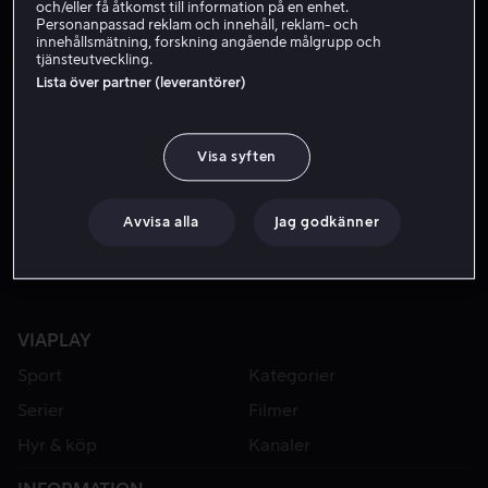
och/eller få åtkomst till information på en enhet.
Personanpassad reklam och innehåll, reklam- och
innehållsmätning, forskning angående målgrupp och
tjänsteutveckling.
Lista över partner (leverantörer)
Visa syften
Från 59 kr
Avvisa alla
Jag godkänner
VIAPLAY
Sport
Kategorier
Serier
Filmer
Hyr & köp
Kanaler