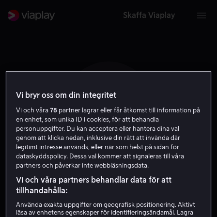
Skaffa Viaplay
Vi bryr oss om din integritet
J H
Vi och våra
78
partner lagrar eller får åtkomst till information på
en enhet, som unika ID i cookies, för att behandla
personuppgifter. Du kan acceptera eller hantera dina val
genom att klicka nedan, inklusive din rätt att invända där
legitimt intresse används, eller när som helst på sidan för
dataskyddspolicy. Dessa val kommer att signaleras till våra
partners och påverkar inte webbläsningsdata.
Jake Horowitz
Vi och våra partners behandlar data för att
tillhandahålla:
Skådespelare
Använda exakta uppgifter om geografisk positionering. Aktivt
läsa av enhetens egenskaper för identifieringsändamål. Lagra