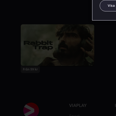
Visa
Från 59 kr
VIAPLAY