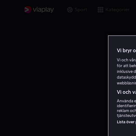
Sport
Kategorier
Vi bryr 
Vi och vå
för att be
inklusive d
dataskydds
webbläsni
Vi och v
Använda ex
identifier
reklam och
tjänsteutv
Lista över