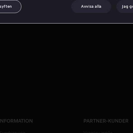
 syften
Avvisa alla
Jag 
INFORMATION
PARTNER-KUNDER