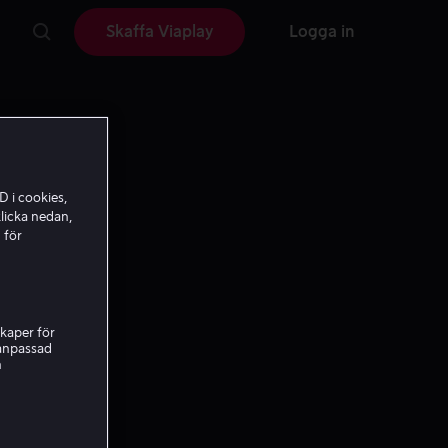
Skaffa Viaplay
Logga in
D i cookies,
licka nedan,
 för
kaper för
nanpassad
h