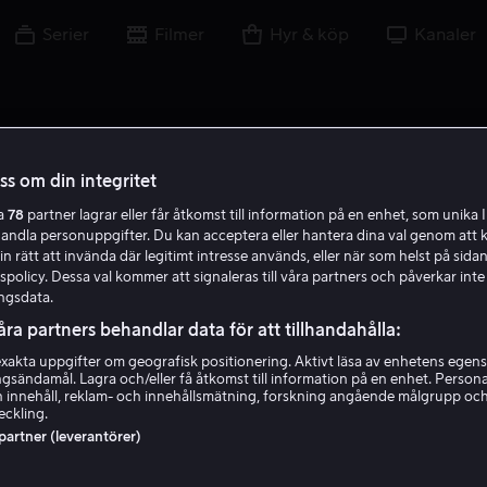
Serier
Filmer
Hyr & köp
Kanaler
oss om din integritet
ra
78
partner lagrar eller får åtkomst till information på en enhet, som unika I
J C
handla personuppgifter. Du kan acceptera eller hantera dina val genom att k
in rätt att invända där legitimt intresse används, eller när som helst på sidan
policy. Dessa val kommer att signaleras till våra partners och påverkar inte
ngsdata.
åra partners behandlar data för att tillhandahålla:
akta uppgifter om geografisk positionering. Aktivt läsa av enhetens egens
ingsändamål. Lagra och/eller få åtkomst till information på en enhet. Perso
Jade Croot
 innehåll, reklam- och innehållsmätning, forskning angående målgrupp oc
eckling.
 partner (leverantörer)
Skådespelare