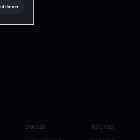
godkänner
OM OSS
FÖLJ OSS