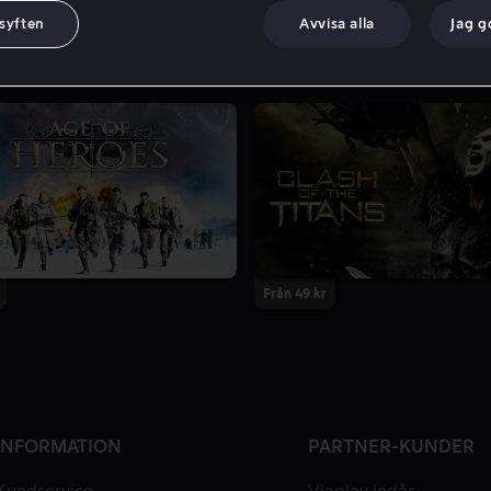
 syften
Avvisa alla
Jag 
Från 49 kr
INFORMATION
PARTNER-KUNDER