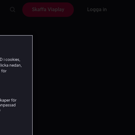
Skaffa Viaplay
Logga in
D i cookies,
licka nedan,
 för
kaper för
nanpassad
h