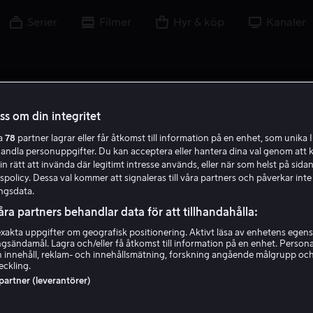
Serier
Filmer
Hyr & köp
Kanaler
oss om din integritet
ra
78
partner lagrar eller får åtkomst till information på en enhet, som unika I
handla personuppgifter. Du kan acceptera eller hantera dina val genom att k
in rätt att invända där legitimt intresse används, eller när som helst på sidan
policy. Dessa val kommer att signaleras till våra partners och påverkar inte
ngsdata.
åra partners behandlar data för att tillhandahålla:
akta uppgifter om geografisk positionering. Aktivt läsa av enhetens egens
ingsändamål. Lagra och/eller få åtkomst till information på en enhet. Perso
Izabella Miko
 innehåll, reklam- och innehållsmätning, forskning angående målgrupp oc
eckling.
 partner (leverantörer)
Gäst
Skådespelare