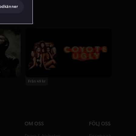
godkänner
Från 49 kr
OM OSS
FÖLJ OSS