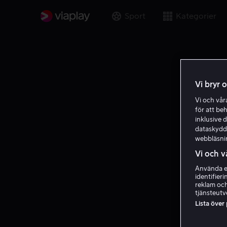
Sport
Kategorier
Vi bryr 
Vi och vå
för att be
inklusive d
dataskydds
webbläsni
Vi och v
Använda ex
identifier
reklam och
tjänsteutv
Lista över