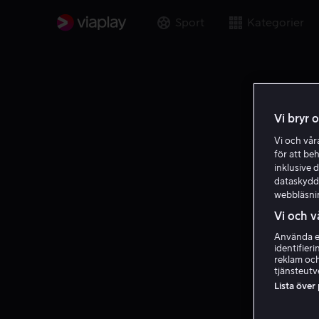
Sport
Kategorier
Vi bryr 
Vi och vå
för att be
inklusive d
dataskydds
webbläsni
Vi och v
Använda ex
identifier
reklam och
tjänsteutv
Lista över