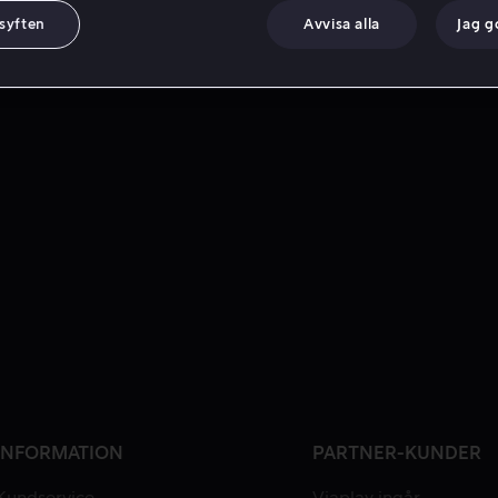
 syften
Avvisa alla
Jag 
INFORMATION
PARTNER-KUNDER