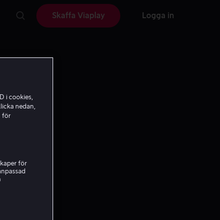
Skaffa Viaplay
Logga in
D i cookies,
licka nedan,
 för
kaper för
nanpassad
h