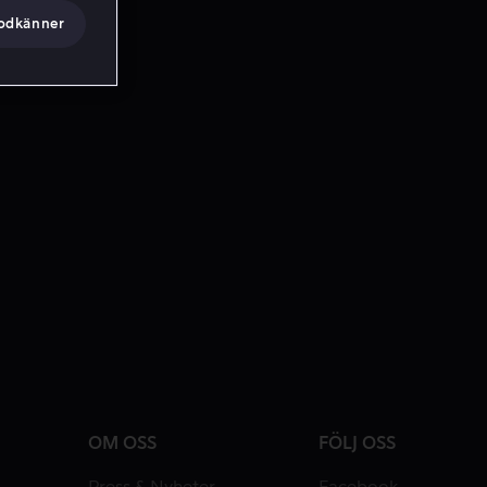
godkänner
OM OSS
FÖLJ OSS