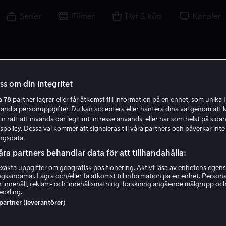
Serier
Filmer
Hyr & köp
Kanaler
oss om din integritet
ra
78
partner lagrar eller får åtkomst till information på en enhet, som unika I
I L
handla personuppgifter. Du kan acceptera eller hantera dina val genom att k
in rätt att invända där legitimt intresse används, eller när som helst på sidan
policy. Dessa val kommer att signaleras till våra partners och påverkar inte
ngsdata.
åra partners behandlar data för att tillhandahålla:
akta uppgifter om geografisk positionering. Aktivt läsa av enhetens egens
ingsändamål. Lagra och/eller få åtkomst till information på en enhet. Perso
Isaki Lacuesta
 innehåll, reklam- och innehållsmätning, forskning angående målgrupp oc
eckling.
 partner (leverantörer)
Regissör