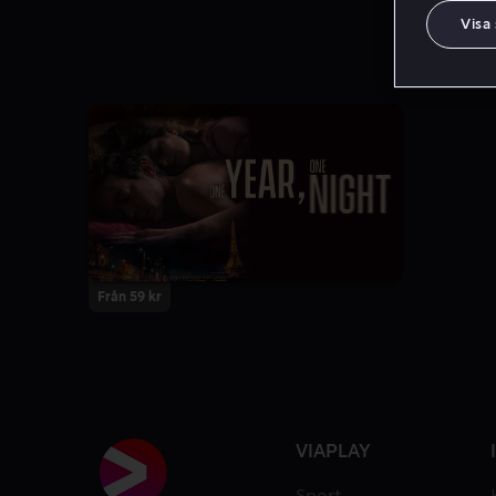
Visa
Från 59 kr
VIAPLAY