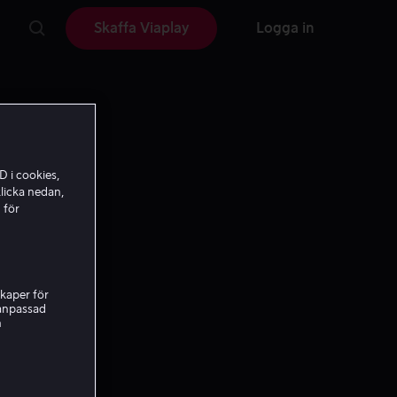
Skaffa Viaplay
Logga in
D i cookies,
licka nedan,
 för
kaper för
nanpassad
h