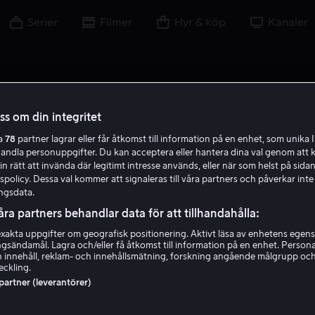
Serier
Filmer
Hyr & köp
Kanaler
oss om din integritet
ra
78
partner lagrar eller får åtkomst till information på en enhet, som unika I
I A
handla personuppgifter. Du kan acceptera eller hantera dina val genom att k
in rätt att invända där legitimt intresse används, eller när som helst på sidan
policy. Dessa val kommer att signaleras till våra partners och påverkar inte
ngsdata.
åra partners behandlar data för att tillhandahålla:
akta uppgifter om geografisk positionering. Aktivt läsa av enhetens egens
ingsändamål. Lagra och/eller få åtkomst till information på en enhet. Perso
Isa Aouifia
 innehåll, reklam- och innehållsmätning, forskning angående målgrupp oc
eckling.
 partner (leverantörer)
Skådespelare