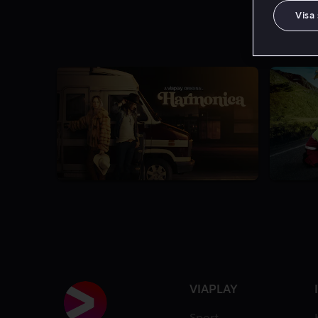
Visa
5.8
1 Säsong
6.5
VIAPLAY