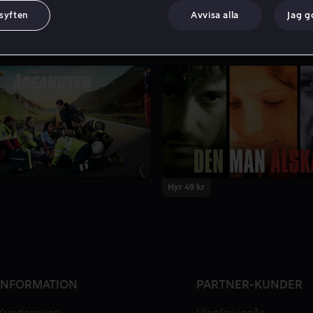
 syften
Avvisa alla
Jag 
1 Säsong
Hyr 49 kr
INFORMATION
PARTNER-KUNDER