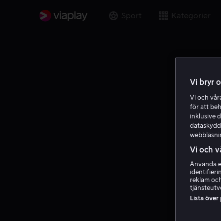
Sport
Kategorier
Vi bryr 
Vi och vå
för att be
inklusive d
dataskydds
webbläsni
Vi och v
Använda ex
identifier
reklam och
tjänsteutv
Lista över