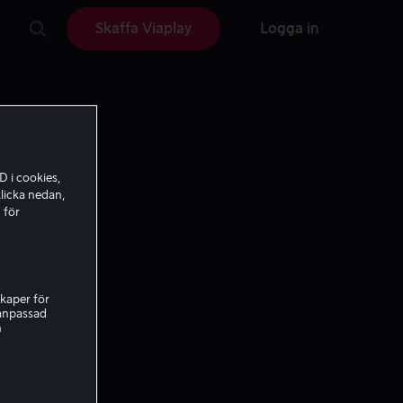
Skaffa Viaplay
Logga in
D i cookies,
licka nedan,
 för
kaper för
nanpassad
h