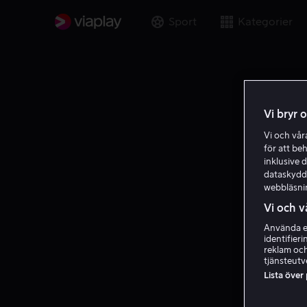
Sport
Kategorier
Vi bryr 
Vi och vå
för att be
inklusive d
dataskydds
webbläsni
Vi och v
Använda ex
identifier
reklam och
tjänsteutv
Lista över