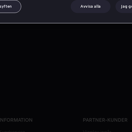
 syften
Avvisa alla
Jag 
INFORMATION
PARTNER-KUNDER