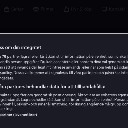
Serier
Filmer
Hyr & köp
Kanaler
oss om din integritet
ra
78
partner lagrar eller får åtkomst till information på en enhet, som unika I
handla personuppgifter. Du kan acceptera eller hantera dina val genom att k
in rätt att invända där legitimt intresse används, eller när som helst på sidan
policy. Dessa val kommer att signaleras till våra partners och påverkar inte
ngsdata.
åra partners behandlar data för att tillhandahålla:
akta uppgifter om geografisk positionering. Aktivt läsa av enhetens egens
ingsändamål. Lagra och/eller få åtkomst till information på en enhet. Perso
Irina Pantaeva
 innehåll, reklam- och innehållsmätning, forskning angående målgrupp oc
eckling.
 partner (leverantörer)
Skådespelare