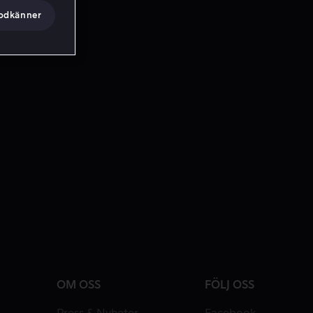
godkänner
OM OSS
FÖLJ OSS