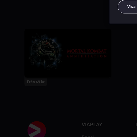
Visa
Från 49 kr
VIAPLAY