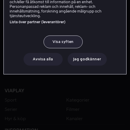
och/eller få åtkomst till information på en enhet.
Personanpassad reklam och innehåll, reklam- och
innehållsmätning, forskning angående målgrupp och
tjänsteutveckling.
Lista över partner (leverantörer)
Visa syften
Från 149 kr
Från 49 kr
Avvisa alla
Jag godkänner
VIAPLAY
Sport
Kategorier
Serier
Filmer
Hyr & köp
Kanaler