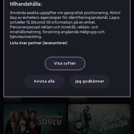
tillhandahålla:
Använda exakta uppgifter om geografisk positionering. Aktivt
läsa av enhetens egenskaper för identifieringsändamål. Lagra
och/eller få åtkomst till information på en enhet.
Personanpassad reklam och innehåll, reklam- och
innehållsmätning, forskning angående målgrupp och
tjänsteutveckling.
Lista över partner (leverantörer)
Från 59 kr
Från 59 kr
Visa syften
Avvisa alla
Jag godkänner
Från 59 kr
Från 59 kr