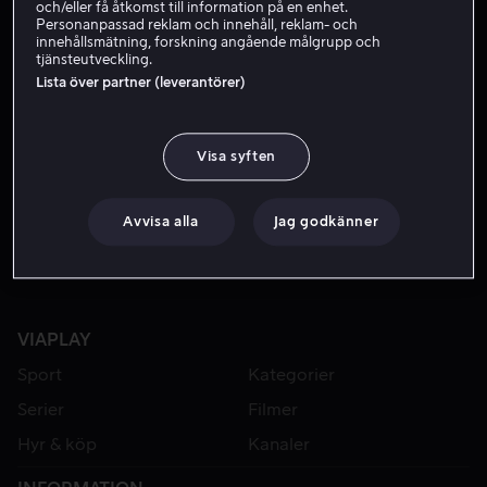
och/eller få åtkomst till information på en enhet.
Personanpassad reklam och innehåll, reklam- och
innehållsmätning, forskning angående målgrupp och
tjänsteutveckling.
Lista över partner (leverantörer)
Visa syften
Hyr 49 kr
Avvisa alla
Jag godkänner
VIAPLAY
Sport
Kategorier
Serier
Filmer
Hyr & köp
Kanaler