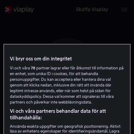
Skaffa Viaplay
Vi bryr oss om din integritet
H B P
Vi och våra
78
partner lagrar eller får åtkomst till information på
en enhet, som unika ID i cookies, för att behandla
personuppgifter. Du kan acceptera eller hantera dina val
genom att klicka nedan, inklusive din rätt att invända där
legitimt intresse används, eller när som helst på sidan för
dataskyddspolicy. Dessa val kommer att signaleras till våra
partners och påverkar inte webbläsningsdata.
Henry B.J. Phiri
Vi och våra partners behandlar data för att
tillhandahålla:
Skådespelare
Använda exakta uppgifter om geografisk positionering. Aktivt
läsa av enhetens egenskaper för identifieringsändamål. Lagra