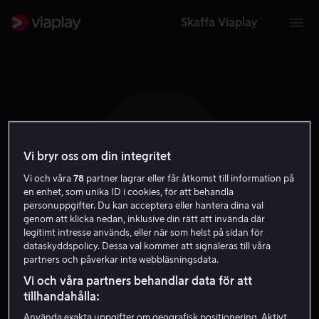
Skaffa Viaplay
H L
Vi bryr oss om din integritet
Vi och våra
78
partner lagrar eller får åtkomst till information på
en enhet, som unika ID i cookies, för att behandla
personuppgifter. Du kan acceptera eller hantera dina val
genom att klicka nedan, inklusive din rätt att invända där
legitimt intresse används, eller när som helst på sidan för
dataskyddspolicy. Dessa val kommer att signaleras till våra
Henrik Larsson
partners och påverkar inte webbläsningsdata.
Vi och våra partners behandlar data för att
Själv
Skådespelare
tillhandahålla:
Använda exakta uppgifter om geografisk positionering. Aktivt