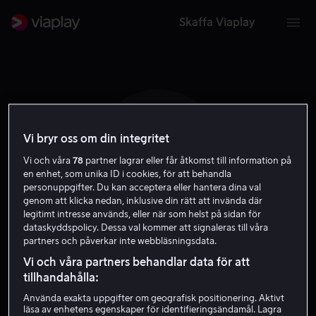
Skaffa Viaplay
Vi bryr oss om din integritet
H G
Vi och våra
78
partner lagrar eller får åtkomst till information på
en enhet, som unika ID i cookies, för att behandla
personuppgifter. Du kan acceptera eller hantera dina val
genom att klicka nedan, inklusive din rätt att invända där
legitimt intresse används, eller när som helst på sidan för
dataskyddspolicy. Dessa val kommer att signaleras till våra
partners och påverkar inte webbläsningsdata.
Helga Guren
Vi och våra partners behandlar data för att
tillhandahålla:
Skådespelare
Använda exakta uppgifter om geografisk positionering. Aktivt
läsa av enhetens egenskaper för identifieringsändamål. Lagra