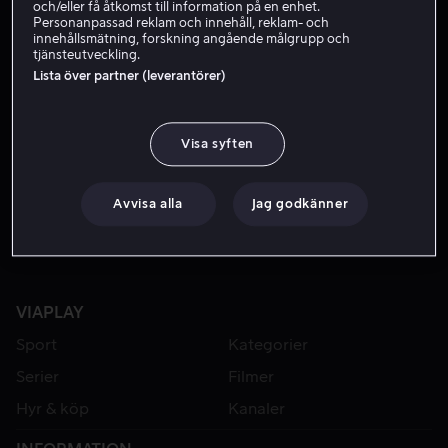
och/eller få åtkomst till information på en enhet.
Personanpassad reklam och innehåll, reklam- och
innehållsmätning, forskning angående målgrupp och
tjänsteutveckling.
Lista över partner (leverantörer)
Visa syften
Från 59 kr
Från 49 kr
Avvisa alla
Jag godkänner
VIAPLAY
Sport
Kategorier
Serier
Filmer
Hyr & köp
Kanaler