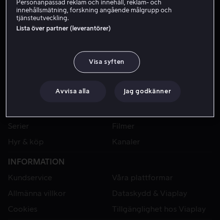
Personanpassad reklam och innehåll, reklam- och
innehållsmätning, forskning angående målgrupp och
tjänsteutveckling.
Lista över partner (leverantörer)
Visa syften
Avvisa alla
Jag godkänner
VIAPLAY
Sport
Kategorier
Serier
Filmer
Hyr & köp
Kanaler
INFORMATION
Kundservice
Våra plattformar
Allmänna villkor
Dataskydd & Viaplay
Cookies
Tillgänglighet hos Viaplay