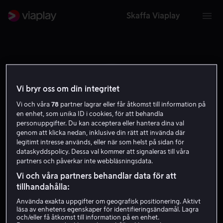
Skaffa Viaplay
Vi bryr oss om din integritet
Vi och våra
78
partner lagrar eller får åtkomst till information på
H S
en enhet, som unika ID i cookies, för att behandla
personuppgifter. Du kan acceptera eller hantera dina val
genom att klicka nedan, inklusive din rätt att invända där
legitimt intresse används, eller när som helst på sidan för
dataskyddspolicy. Dessa val kommer att signaleras till våra
partners och påverkar inte webbläsningsdata.
Hans Somers
Vi och våra partners behandlar data för att
tillhandahålla:
Använda exakta uppgifter om geografisk positionering. Aktivt
Regissör
läsa av enhetens egenskaper för identifieringsändamål. Lagra
och/eller få åtkomst till information på en enhet.