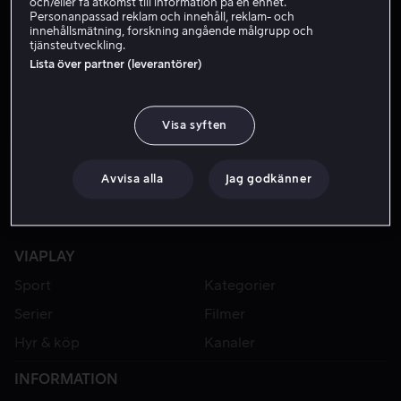
och/eller få åtkomst till information på en enhet.
Personanpassad reklam och innehåll, reklam- och
innehållsmätning, forskning angående målgrupp och
tjänsteutveckling.
Lista över partner (leverantörer)
Visa syften
Avvisa alla
Jag godkänner
VIAPLAY
Sport
Kategorier
Serier
Filmer
Hyr & köp
Kanaler
INFORMATION