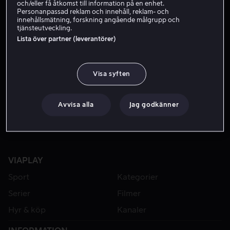
och/eller få åtkomst till information på en enhet.
Personanpassad reklam och innehåll, reklam- och
innehållsmätning, forskning angående målgrupp och
tjänsteutveckling.
Lista över partner (leverantörer)
Visa syften
Från 49 kr
Avvisa alla
Jag godkänner
VIAPLAY
Sport
Kategorier
Serier
Filmer
Hyr & köp
Kanaler