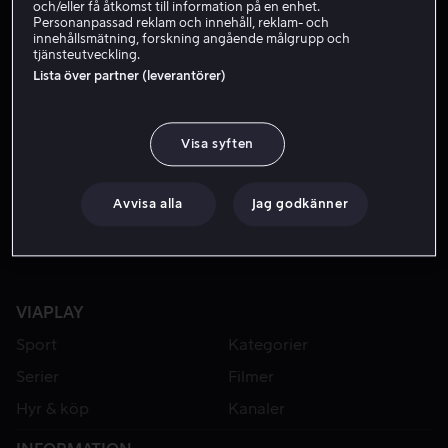
och/eller få åtkomst till information på en enhet.
Personanpassad reklam och innehåll, reklam- och
innehållsmätning, forskning angående målgrupp och
tjänsteutveckling.
Lista över partner (leverantörer)
Visa syften
Hyr 49 kr
Avvisa alla
Jag godkänner
VIAPLAY
Sport
Kategorier
Serier
Filmer
Hyr & köp
Kanaler