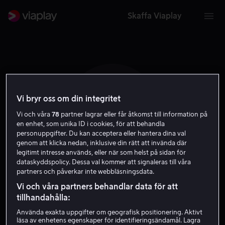
Skaffa Viaplay
Vi bryr oss om din integritet
G A
Vi och våra
78
partner lagrar eller får åtkomst till information på
en enhet, som unika ID i cookies, för att behandla
personuppgifter. Du kan acceptera eller hantera dina val
genom att klicka nedan, inklusive din rätt att invända där
legitimt intresse används, eller när som helst på sidan för
dataskyddspolicy. Dessa val kommer att signaleras till våra
partners och påverkar inte webbläsningsdata.
Gio Arlotta
Vi och våra partners behandlar data för att
tillhandahålla:
Producent
Skribent
Regissör
Använda exakta uppgifter om geografisk positionering. Aktivt
läsa av enhetens egenskaper för identifieringsändamål. Lagra